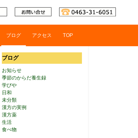
ブログ
アクセス
TOP
ブログ
お知らせ
季節のからだ養生録
学びや
日和
未分類
漢方の実例
漢方薬
生活
食べ物