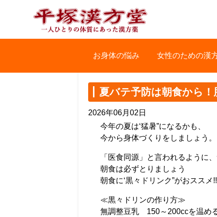
お身体の悩み
女性のための漢
夏バテ予防は朝食から
2026年06月02日
今年の夏は‘猛暑”になるかも、
今から身体づくりをしましょう。
「医食同源」と言われるように、食
朝食は必ずとりましょう
朝食に‘黒々ドリンク”がおススメ!!
≪黒々ドリンの作り方≫
無調整豆乳 150～200ccを温め