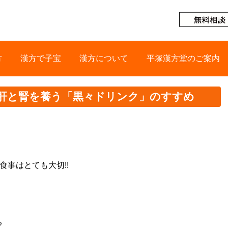
方
漢方で子宝
漢方について
平塚漢方堂のご案内
！肝と腎を養う「黒々ドリンク」のすすめ
事はとても大切!!
る